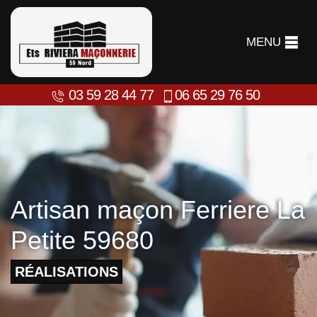
MENU
03 59 28 44 77
06 65 29 76 50
Artisan maçon Ferriere La
Petite 59680
RÉALISATIONS