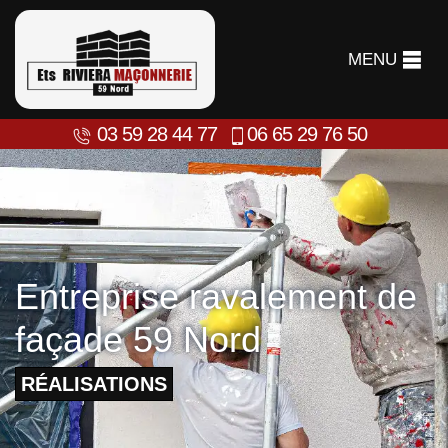
MENU
03 59 28 44 77
06 65 29 76 50
Entreprise ravalement de
façade 59 Nord
RÉALISATIONS