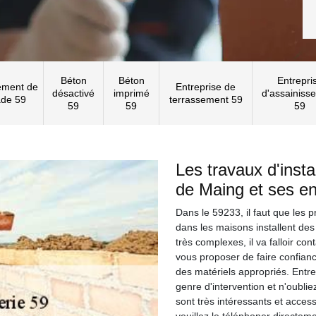
Béton
Béton
Entrepri
ement de
Entreprise de
désactivé
imprimé
d'assainiss
ade 59
terrassement 59
59
59
59
Les travaux d'instal
de Maing et ses en
Dans le 59233, il faut que les 
dans les maisons installent des
très complexes, il va falloir co
vous proposer de faire confian
des matériels appropriés. Entr
genre d'intervention et n'oublie
sont très intéressants et access