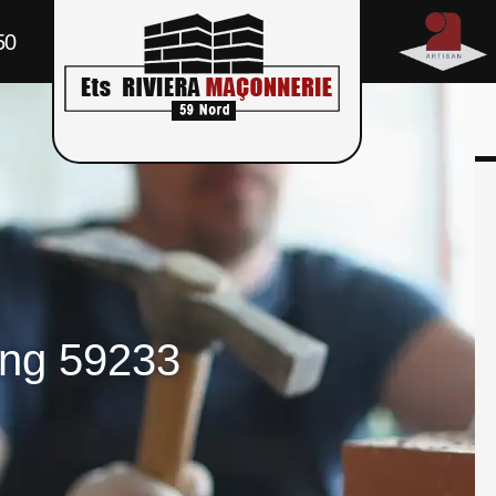
50
ing 59233