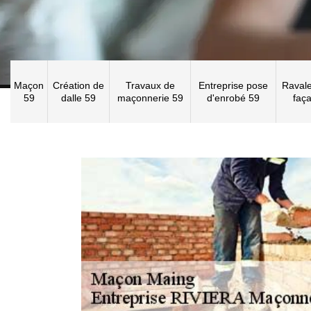
Maçon
Création de
Travaux de
Entreprise pose
Raval
59
dalle 59
maçonnerie 59
d'enrobé 59
faç