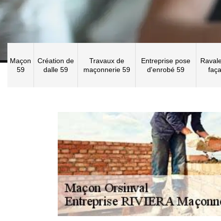
Maçon
Création de
Travaux de
Entreprise pose
Raval
59
dalle 59
maçonnerie 59
d'enrobé 59
faç