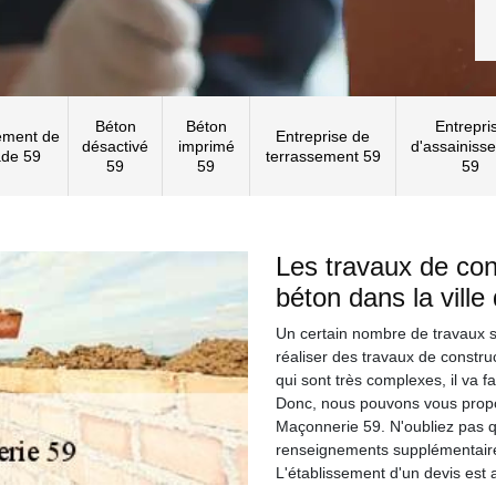
Béton
Béton
Entrepri
ement de
Entreprise de
désactivé
imprimé
d'assainiss
ade 59
terrassement 59
59
59
59
Les travaux de con
béton dans la ville
Un certain nombre de travaux se 
réaliser des travaux de constru
qui sont très complexes, il va f
Donc, nous pouvons vous propo
Maçonnerie 59. N'oubliez pas que
renseignements supplémentaires
L'établissement d'un devis est 