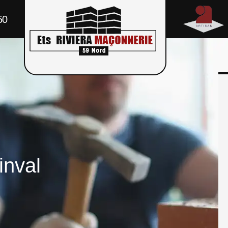
50
inval