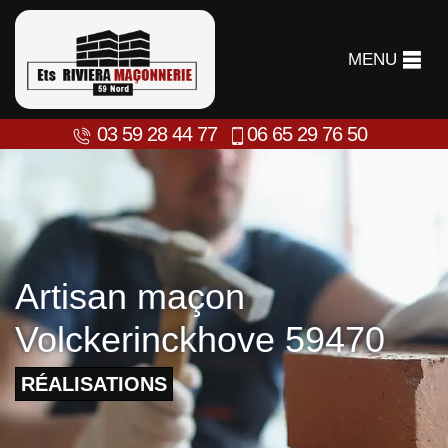
MENU
03 59 28 44 77
06 65 29 76 50
Artisan maçon
Volckerinckhove 59470
RÉALISATIONS