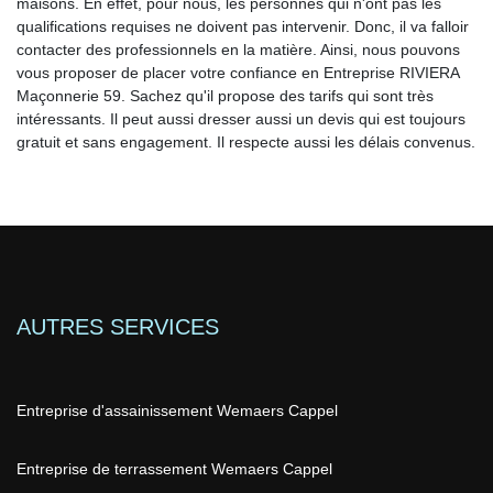
maisons. En effet, pour nous, les personnes qui n'ont pas les
qualifications requises ne doivent pas intervenir. Donc, il va falloir
contacter des professionnels en la matière. Ainsi, nous pouvons
vous proposer de placer votre confiance en Entreprise RIVIERA
Maçonnerie 59. Sachez qu'il propose des tarifs qui sont très
intéressants. Il peut aussi dresser aussi un devis qui est toujours
gratuit et sans engagement. Il respecte aussi les délais convenus.
AUTRES SERVICES
Entreprise d'assainissement Wemaers Cappel
Entreprise de terrassement Wemaers Cappel