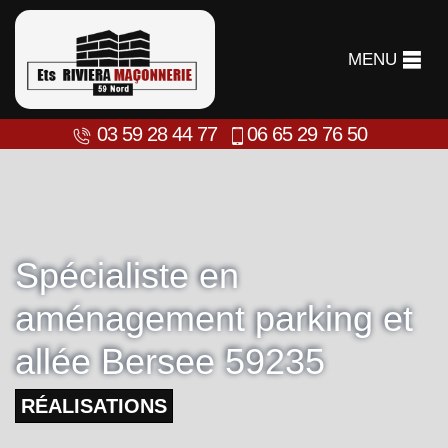
MENU
03 59 28 44 77
06 65 29 76 50
Spécialiste en
aménagement parking et
allée Bersee 59235
RÉALISATIONS