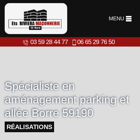
MENU
03 59 28 44 77
06 65 29 76 50
Spécialiste en
aménagement parking et
allée Borre 59190
RÉALISATIONS