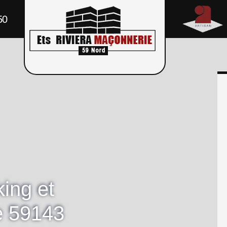
50
ing et
e 59143