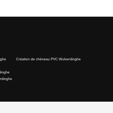
nghe
Création de chéneau PVC Wulverdinghe
dinghe
erdinghe