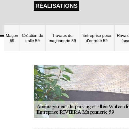
RÉALISATIONS
Maçon
Création de
Travaux de
Entreprise pose
Raval
59
dalle 59
maçonnerie 59
d'enrobé 59
faç