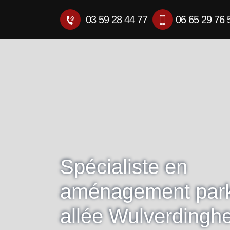
03 59 28 44 77
06 65 29 76 
Spécialiste en
aménagement park
allée Wulverdingh