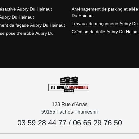
ésactivé Aubry Du Hainaut
Aménagement de parking et allée
Du Hainaut
Aubry Du Hainaut
Travaux de maçonnerie Aubry Du 
ent de façade Aubry Du Hainaut
Création de dalle Aubry Du Haina
ise pose d'enrobé Aubry Du
123 Rue d'Arras
59155 Faches-Thumesnil
03 59 28 44 77
/
06 65 29 76 50