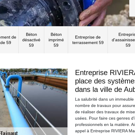
Béton
Béton
Entrepri
ement de
Entreprise de
désactivé
imprimé
d'assainiss
ade 59
terrassement 59
59
59
59
Entreprise RIVIER
place des systèmes
dans la ville de A
La salubrité dans un immeuble es
nombre de travaux pour assurer 
de réaliser des travaux de mis
usées. Pour faire ces genres d'i
professionnels en la matière. A
appel à Entreprise RIVIERA Maço