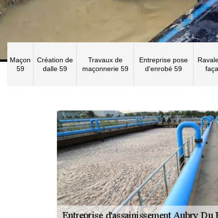
Maçon
Création de
Travaux de
Entreprise pose
Raval
59
dalle 59
maçonnerie 59
d'enrobé 59
faç