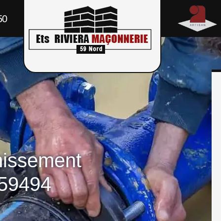
50
nissement
 59494