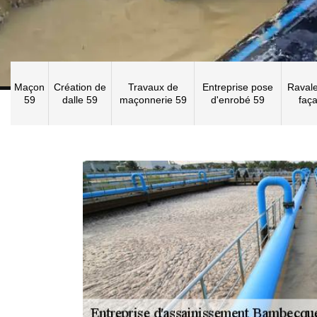
Maçon
Création de
Travaux de
Entreprise pose
Raval
59
dalle 59
maçonnerie 59
d'enrobé 59
faç