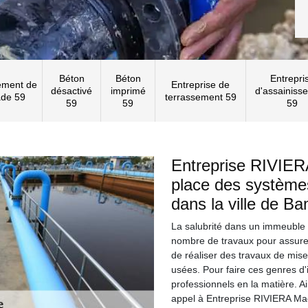
Béton
Béton
Entrepri
ement de
Entreprise de
désactivé
imprimé
d'assainiss
ade 59
terrassement 59
59
59
59
Entreprise RIVIER
place des systèmes
dans la ville de B
La salubrité dans un immeuble es
nombre de travaux pour assurer 
de réaliser des travaux de mis
usées. Pour faire ces genres d'i
professionnels en la matière. A
appel à Entreprise RIVIERA Maço