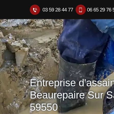
03 59 28 44 77
06 65 29 76 
Entreprise d'assai
Beaurepaire Sur 
59550