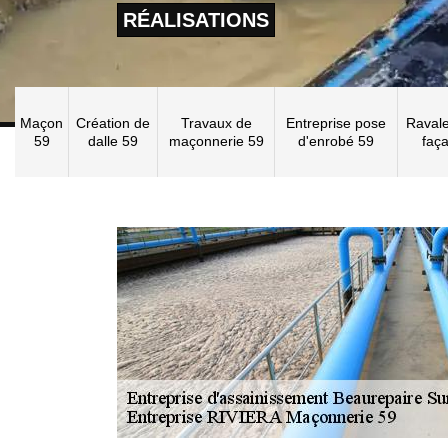
RÉALISATIONS
Maçon
Création de
Travaux de
Entreprise pose
Raval
59
dalle 59
maçonnerie 59
d'enrobé 59
faç