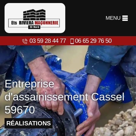
MENU
03 59 28 44 77
06 65 29 76 50
Entreprise
d'assainissement Cassel
59670
RÉALISATIONS