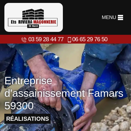
MENU
03 59 28 44 77
06 65 29 76 50
Entreprise
d'assainissement Famars
59300
RÉALISATIONS