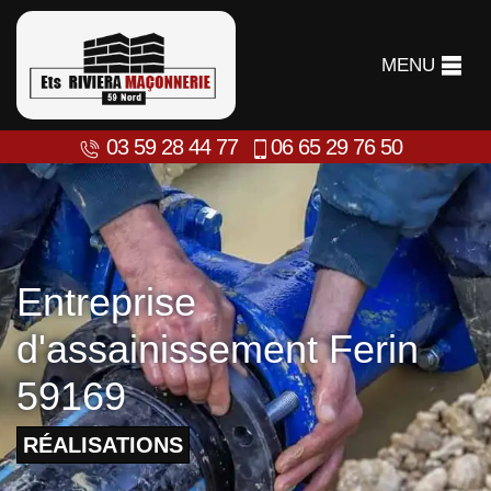
MENU
03 59 28 44 77
06 65 29 76 50
Entreprise
d'assainissement Ferin
59169
RÉALISATIONS