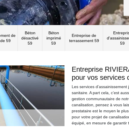
Béton
Béton
Entrepri
ement de
Entreprise de
désactivé
imprimé
d'assainiss
ade 59
terrassement 59
59
59
59
Entreprise RIVIER
pour vos services 
Les services d’assainissement j
sanitaire. A part cela, c’est au
gestion communautaire de notr
canalisation, pensez à vous lai
prestataire est le moyen le plus
pour votre projet de canalisati
équipé, en mesure de garantir 