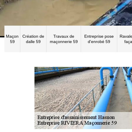
Maçon
Création de
Travaux de
Entreprise pose
Raval
59
dalle 59
maçonnerie 59
d'enrobé 59
faç