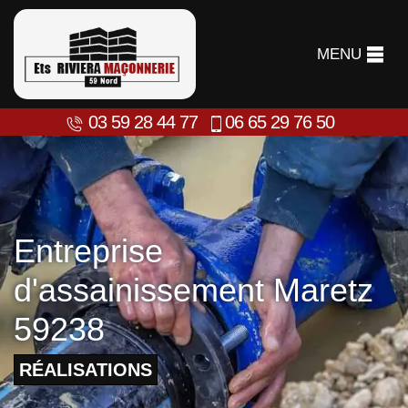
MENU
03 59 28 44 77
06 65 29 76 50
Entreprise
d'assainissement Maretz
59238
RÉALISATIONS