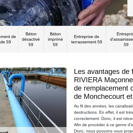
Béton
Béton
Entrepri
ement de
Entreprise de
désactivé
imprimé
d'assainiss
ade 59
terrassement 59
59
59
59
Les avantages de f
RIVIERA Maçonnerie
de remplacement de
de Monchecourt et
Au fil des années, les canalis
destructions. En effet, il est tr
correctement. Donc, il est néce
Afin de procéder à ce genre d'in
Donc, nous pouvons vous propo