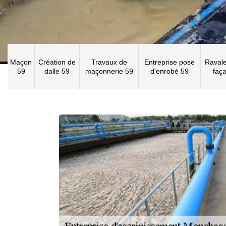
Maçon
Création de
Travaux de
Entreprise pose
Raval
59
dalle 59
maçonnerie 59
d'enrobé 59
faç