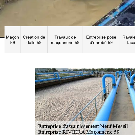
Maçon
Création de
Travaux de
Entreprise pose
Raval
59
dalle 59
maçonnerie 59
d'enrobé 59
faç