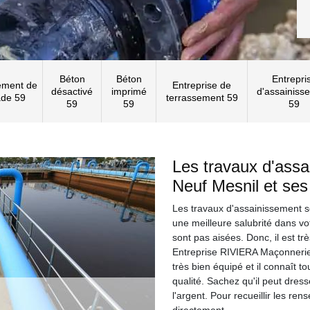
Béton
Béton
Entrepri
ement de
Entreprise de
désactivé
imprimé
d'assainiss
ade 59
terrassement 59
59
59
59
Les travaux d'assa
Neuf Mesnil et ses
Les travaux d'assainissement s
une meilleure salubrité dans vot
sont pas aisées. Donc, il est tr
Entreprise RIVIERA Maçonnerie 5
très bien équipé et il connaît t
qualité. Sachez qu'il peut dress
l'argent. Pour recueillir les r