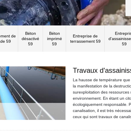
Béton
Béton
Entrepri
ement de
Entreprise de
désactivé
imprimé
d'assainiss
ade 59
terrassement 59
59
59
59
Travaux d’assaini
La hausse de température que n
la manifestation de la destructi
surexploitation des ressources 
environnement. En étant un cit
écologiquement responsable. Pou
canalisation, il est très nécess
ceux qui sont travaux de canali