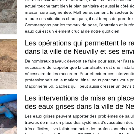
actuel touche tant bien le plan sanitaire et aussi le côté é
maison sera augmentée. Malheureusement, le secteur tour
à toute ces situations chaotiques, il est temps de prendr
Commençons par les travaux de pose, l’entretien et la rén
eaux qui est un élément crucial de notre quotidien.
Les opérations qui permettent le r
dans la ville de Neuvilly et ses env
De nombreux travaux devront se faire pour assurer l'assai
nécessaire de rappeler que la canalisation est une installati
nécessaire de les raccorder. Pour effectuer ces interventions
professionnels en la matière. Ainsi, nous pouvons vous p
Maçonnerie 59. Sachez qu'il peut aussi dresser un devis 
Les interventions de mise en plac
des eaux grises dans la ville de Ne
Les eaux grises peuvent apporter des problèmes de salubrit
travaux de mise en place des systèmes d'évacuation des ea
très difficiles, il va falloir contacter des professionnels