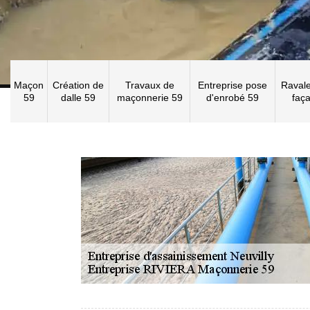
Maçon
Création de
Travaux de
Entreprise pose
Raval
59
dalle 59
maçonnerie 59
d'enrobé 59
faç