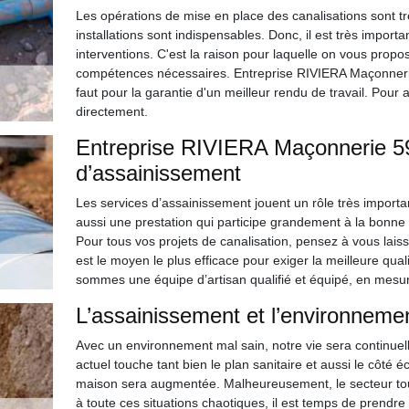
Les opérations de mise en place des canalisations sont tr
installations sont indispensables. Donc, il est très import
interventions. C'est la raison pour laquelle on vous prop
compétences nécessaires. Entreprise RIVIERA Maçonnerie 5
faut pour la garantie d'un meilleur rendu de travail. Pour a
directement.
Entreprise RIVIERA Maçonnerie 59,
d’assainissement
Les services d’assainissement jouent un rôle très important
aussi une prestation qui participe grandement à la bonn
Pour tous vos projets de canalisation, pensez à vous laiss
est le moyen le plus efficace pour exiger la meilleure qual
sommes une équipe d’artisan qualifié et équipé, en mesur
L’assainissement et l’environneme
Avec un environnement mal sain, notre vie sera continue
actuel touche tant bien le plan sanitaire et aussi le côté é
maison sera augmentée. Malheureusement, le secteur tour
à toute ces situations chaotiques, il est temps de prendr