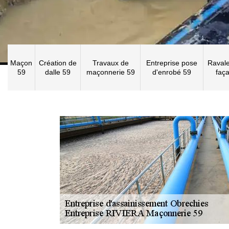
Maçon
Création de
Travaux de
Entreprise pose
Raval
59
dalle 59
maçonnerie 59
d'enrobé 59
faç