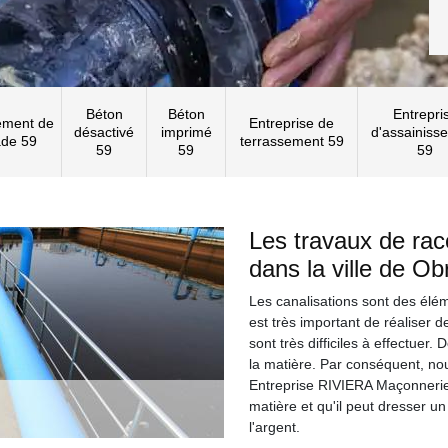
Béton
Béton
Entrepri
ement de
Entreprise de
désactivé
imprimé
d'assainiss
ade 59
terrassement 59
59
59
59
Les travaux de rac
dans la ville de Ob
Les canalisations sont des éléme
est très important de réaliser 
sont très difficiles à effectuer.
la matière. Par conséquent, no
Entreprise RIVIERA Maçonnerie
matière et qu'il peut dresser un
l'argent.