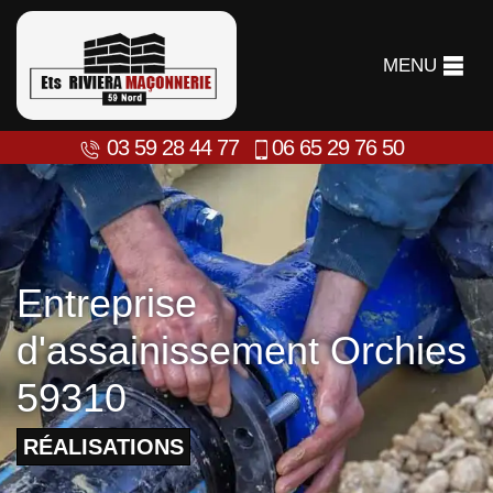
MENU
03 59 28 44 77
06 65 29 76 50
Entreprise
d'assainissement Orchies
59310
RÉALISATIONS