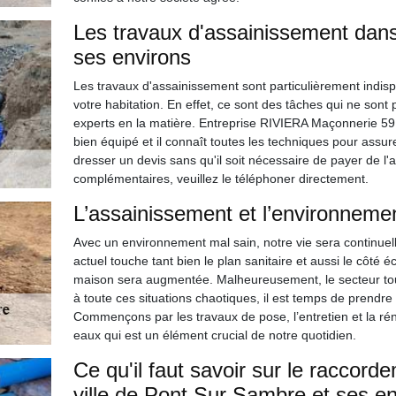
Les travaux d'assainissement dans
ses environs
Les travaux d'assainissement sont particulièrement indis
votre habitation. En effet, ce sont des tâches qui ne sont p
experts en la matière. Entreprise RIVIERA Maçonnerie 59 p
bien équipé et il connaît toutes les techniques pour assure
dresser un devis sans qu'il soit nécessaire de payer de l'
complémentaires, veuillez le téléphoner directement.
L’assainissement et l’environneme
Avec un environnement mal sain, notre vie sera continue
actuel touche tant bien le plan sanitaire et aussi le côté é
maison sera augmentée. Malheureusement, le secteur tour
à toute ces situations chaotiques, il est temps de prendr
Commençons par les travaux de pose, l’entretien et la rén
eaux qui est un élément crucial de notre quotidien.
Ce qu'il faut savoir sur le raccord
ville de Pont Sur Sambre et ses en