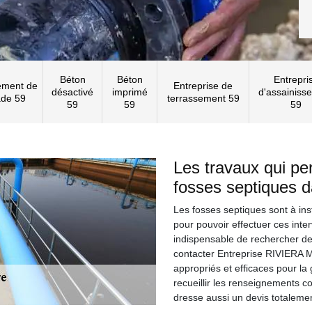
Béton
Béton
Entrepri
ement de
Entreprise de
désactivé
imprimé
d'assainiss
ade 59
terrassement 59
59
59
59
Les travaux qui pe
fosses septiques 
Les fosses septiques sont à ins
pour pouvoir effectuer ces inter
indispensable de rechercher des 
contacter Entreprise RIVIERA M
appropriés et efficaces pour la 
recueillir les renseignements c
dresse aussi un devis totaleme