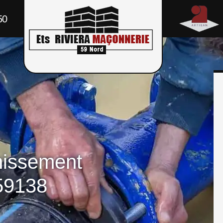
50
nissement
59138