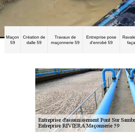
Maçon
Création de
Travaux de
Entreprise pose
Raval
59
dalle 59
maçonnerie 59
d'enrobé 59
faç