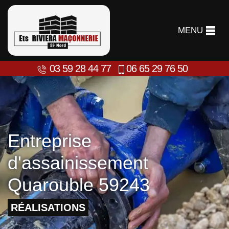
MENU
03 59 28 44 77
06 65 29 76 50
Entreprise
d'assainissement
Quarouble 59243
RÉALISATIONS