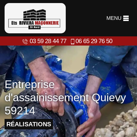
MENU
03 59 28 44 77
06 65 29 76 50
Entreprise
d'assainissement Quievy
59214
RÉALISATIONS