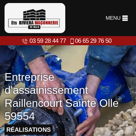
MENU
03 59 28 44 77
06 65 29 76 50
Entreprise
d'assainissement
Raillencourt Sainte Olle
59554
RÉALISATIONS