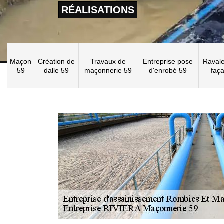
RÉALISATIONS
Maçon
Création de
Travaux de
Entreprise pose
Raval
59
dalle 59
maçonnerie 59
d'enrobé 59
faç