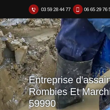
03 59 28 44 77
06 65 29 76 
Entreprise d'assai
Rombies Et March
59990