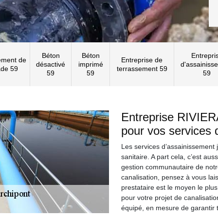
Béton
Béton
Entrepri
ement de
Entreprise de
désactivé
imprimé
d'assainiss
ade 59
terrassement 59
59
59
59
Entreprise RIVIER
pour vos services 
Les services d’assainissement j
sanitaire. A part cela, c’est au
gestion communautaire de notr
canalisation, pensez à vous lai
prestataire est le moyen le plus
pour votre projet de canalisati
équipé, en mesure de garantir 