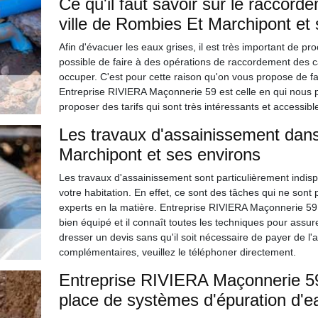
Ce qu'il faut savoir sur le raccord
ville de Rombies Et Marchipont et 
Afin d'évacuer les eaux grises, il est très important de pr
possible de faire à des opérations de raccordement des c
occuper. C'est pour cette raison qu'on vous propose de fa
Entreprise RIVIERA Maçonnerie 59 est celle en qui nous p
proposer des tarifs qui sont très intéressants et accessibl
Les travaux d'assainissement dans
Marchipont et ses environs
Les travaux d'assainissement sont particulièrement indis
votre habitation. En effet, ce sont des tâches qui ne sont p
experts en la matière. Entreprise RIVIERA Maçonnerie 59 p
bien équipé et il connaît toutes les techniques pour assure
dresser un devis sans qu'il soit nécessaire de payer de l'
complémentaires, veuillez le téléphoner directement.
Entreprise RIVIERA Maçonnerie 59
place de systèmes d'épuration d'e