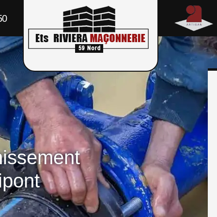
50
nissement
ipont