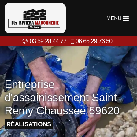
MENU
03 59 28 44 77
06 65 29 76 50
Entreprise
d'assainissement Saint
Remy Chaussee 59620
RÉALISATIONS