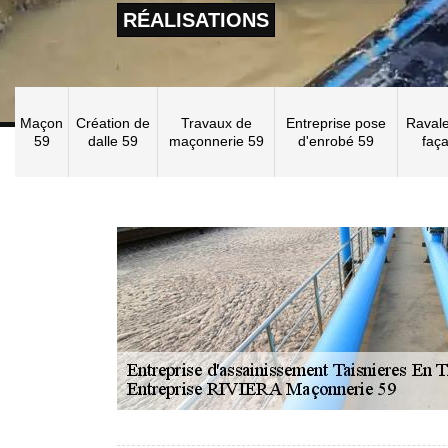
RÉALISATIONS
Maçon
Création de
Travaux de
Entreprise pose
Raval
59
dalle 59
maçonnerie 59
d'enrobé 59
faç