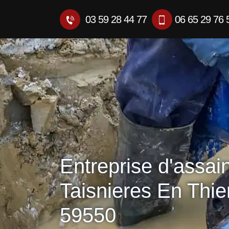
03 59 28 44 77
06 65 29 76 
Entreprise d'assai
Taisnieres En Thi
59550