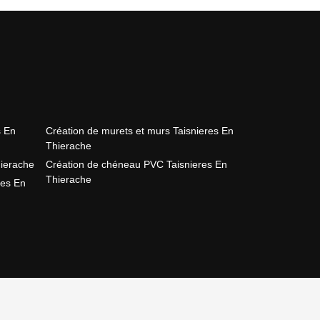
s En
Création de murets et murs Taisnieres En
Thierache
hierache
Création de chéneau PVC Taisnieres En
Thierache
res En