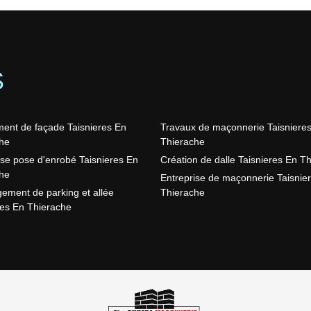
S
ent de façade Taisnieres En
Travaux de maçonnerie Taisniere
he
Thierache
ise pose d'enrobé Taisnieres En
Création de dalle Taisnieres En T
he
Entreprise de maçonnerie Taisnie
ment de parking et allée
Thierache
res En Thierache