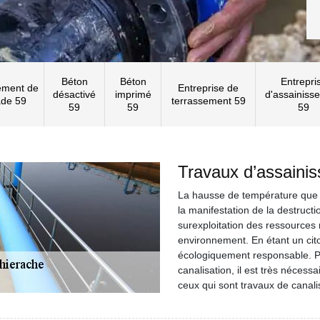
Béton
Béton
Entrepri
ement de
Entreprise de
désactivé
imprimé
d'assainiss
ade 59
terrassement 59
59
59
59
Travaux d’assaini
La hausse de température que n
la manifestation de la destructi
surexploitation des ressources 
environnement. En étant un cit
écologiquement responsable. Pou
canalisation, il est très nécess
ceux qui sont travaux de canali