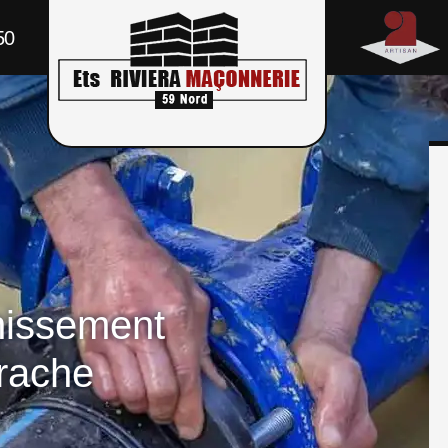
50
nissement
erache