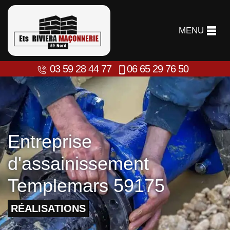
MENU
03 59 28 44 77
06 65 29 76 50
Entreprise
d'assainissement
Templemars 59175
RÉALISATIONS