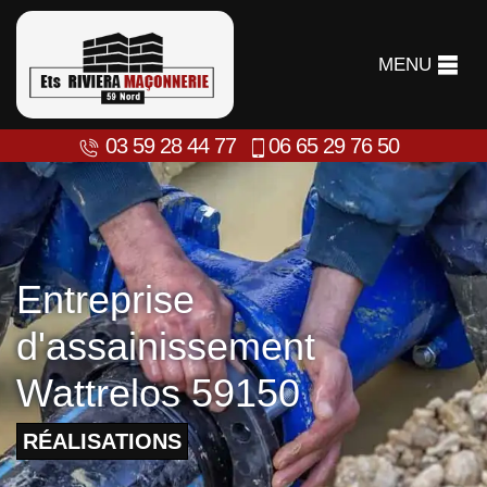
MENU
03 59 28 44 77
06 65 29 76 50
Entreprise
d'assainissement
Wattrelos 59150
RÉALISATIONS