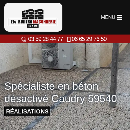
MENU
03 59 28 44 77
06 65 29 76 50
Spécialiste en béton
désactivé Caudry 59540
RÉALISATIONS