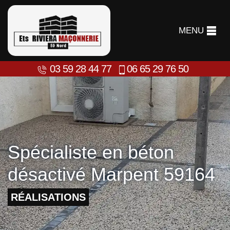
MENU
03 59 28 44 77
06 65 29 76 50
Spécialiste en béton
désactivé Marpent 59164
RÉALISATIONS