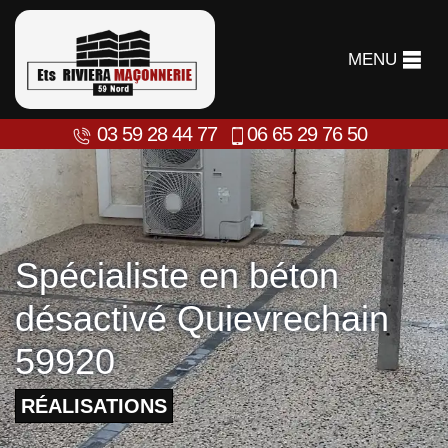
MENU
03 59 28 44 77
06 65 29 76 50
Spécialiste en béton
désactivé Quievrechain
59920
RÉALISATIONS