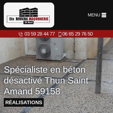
MENU
03 59 28 44 77
06 65 29 76 50
Spécialiste en béton
désactivé Thun Saint
Amand 59158
RÉALISATIONS