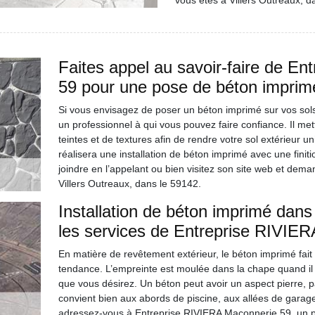
vous êtes à Villers Outreaux, d
Faites appel au savoir-faire de E
59 pour une pose de béton imprimé
Si vous envisagez de poser un béton imprimé sur vos sol
un professionnel à qui vous pouvez faire confiance. Il met
teintes et de textures afin de rendre votre sol extérieur uni
réalisera une installation de béton imprimé avec une finit
joindre en l’appelant ou bien visitez son site web et deman
Villers Outreaux, dans le 59142.
Installation de béton imprimé dans v
les services de Entreprise RIVIE
En matière de revêtement extérieur, le béton imprimé fait 
tendance. L’empreinte est moulée dans la chape quand il e
que vous désirez. Un béton peut avoir un aspect pierre, 
convient bien aux abords de piscine, aux allées de garag
adressez-vous à Entreprise RIVIERA Maçonnerie 59, un pr