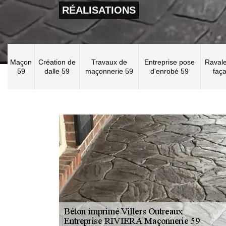
RÉALISATIONS
Maçon
Création de
Travaux de
Entreprise pose
Raval
59
dalle 59
maçonnerie 59
d'enrobé 59
faç