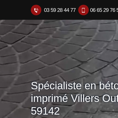
03 59 28 44 77
06 65 29 76 
Spécialiste en bét
imprimé Villers Ou
59142