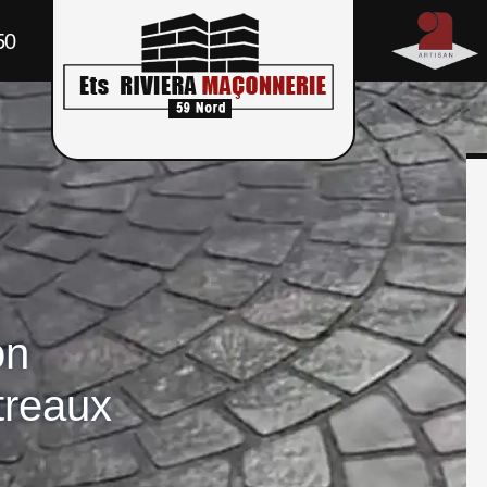
50
on
treaux