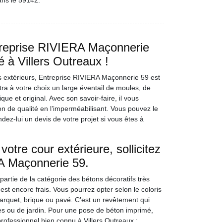
ans le 59142.
ntreprise RIVIERA Maçonnerie
 à Villers Outreaux !
s extérieurs, Entreprise RIVIERA Maçonnerie 59 est
tra à votre choix un large éventail de moules, de
que et original. Avec son savoir-faire, il vous
ion de qualité en l’imperméabilisant. Vous pouvez le
dez-lui un devis de votre projet si vous êtes à
otre cour extérieure, sollicitez
RA Maçonnerie 59.
partie de la catégorie des bétons décoratifs très
st encore frais. Vous pourrez opter selon le coloris
parquet, brique ou pavé. C’est un revêtement qui
es ou de jardin. Pour une pose de béton imprimé,
ofessionnel bien connu à Villers Outreaux ;