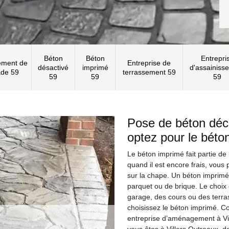
Béton
Béton
Entrepri
ement de
Entreprise de
désactivé
imprimé
d'assainiss
ade 59
terrassement 59
59
59
59
Pose de béton décor
optez pour le béto
Le béton imprimé fait partie de 
quand il est encore frais, vous
sur la chape. Un béton imprimé 
parquet ou de brique. Le choix
garage, des cours ou des terr
choisissez le béton imprimé. 
entreprise d’aménagement à Vi