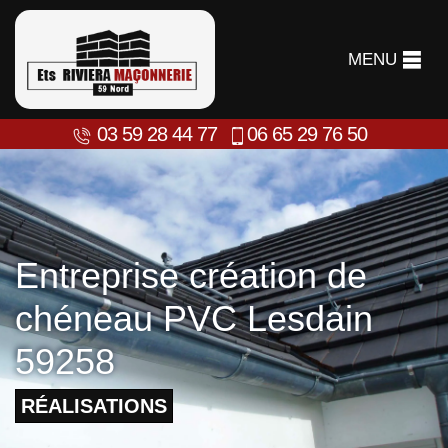
MENU
03 59 28 44 77
06 65 29 76 50
Entreprise création de
chéneau PVC Lesdain
59258
RÉALISATIONS