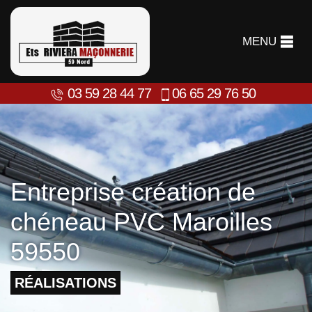
MENU
03 59 28 44 77
06 65 29 76 50
Entreprise création de
chéneau PVC Maroilles
59550
RÉALISATIONS