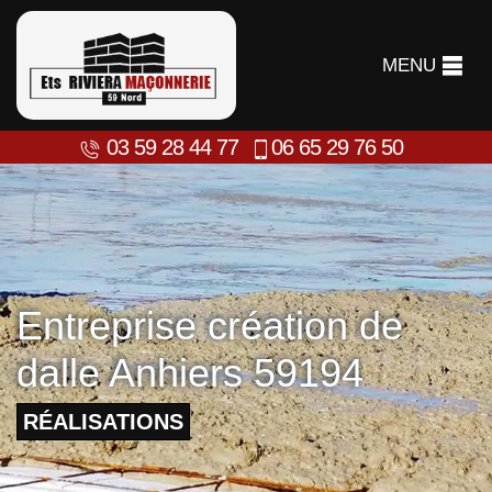
MENU
03 59 28 44 77
06 65 29 76 50
Entreprise création de
dalle Anhiers 59194
RÉALISATIONS