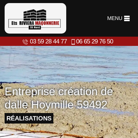
MENU
03 59 28 44 77
06 65 29 76 50
Entreprise création de
dalle Hoymille 59492
RÉALISATIONS