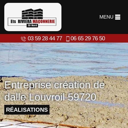
MENU
03 59 28 44 77
06 65 29 76 50
Entreprise création de
dalle Louvroil 59720
RÉALISATIONS