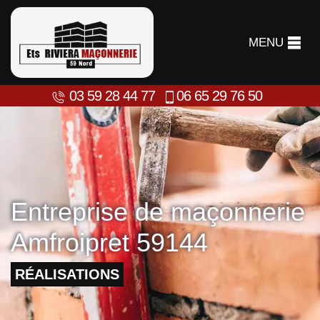
MENU
03 59 28 44 77
06 65 29 76 50
Entreprise de maçonnerie
Amfroipret 59144
RÉALISATIONS