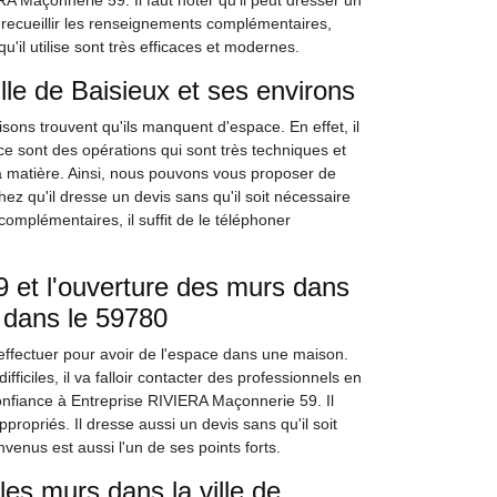
A Maçonnerie 59. Il faut noter qu'il peut dresser un
r recueillir les renseignements complémentaires,
'il utilise sont très efficaces et modernes.
lle de Baisieux et ses environs
ons trouvent qu'ils manquent d'espace. En effet, il
e sont des opérations qui sont très techniques et
 la matière. Ainsi, nous pouvons vous proposer de
z qu'il dresse un devis sans qu'il soit nécessaire
omplémentaires, il suffit de le téléphoner
 et l'ouverture des murs dans
s dans le 59780
 effectuer pour avoir de l'espace dans une maison.
fficiles, il va falloir contacter des professionnels en
onfiance à Entreprise RIVIERA Maçonnerie 59. Il
propriés. Il dresse aussi un devis sans qu'il soit
venus est aussi l'un de ses points forts.
les murs dans la ville de