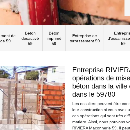
Béton
Béton
Entrepri
ement de
Entreprise de
désactivé
imprimé
d'assainiss
ade 59
terrassement 59
59
59
59
Entreprise RIVIER
opérations de mise
béton dans la ville
dans le 59780
Les escaliers peuvent être consti
leur construction si vous avez 
ces opérations qui sont très diff
matière. Ainsi, nous pouvons vo
RIVIERA Maçonnerie 59. Il peut 