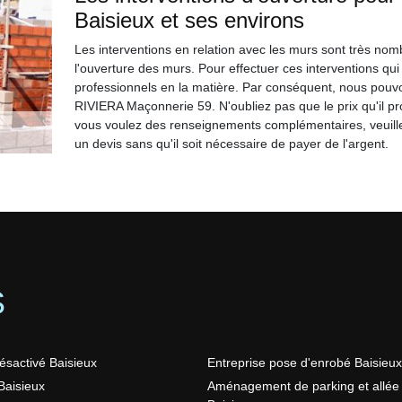
Baisieux et ses environs
Les interventions en relation avec les murs sont très nomb
l'ouverture des murs. Pour effectuer ces interventions qui son
professionnels en la matière. Par conséquent, nous pouvo
RIVIERA Maçonnerie 59. N'oubliez pas que le prix qu'il pro
vous voulez des renseignements complémentaires, veuillez
un devis sans qu'il soit nécessaire de payer de l'argent.
S
ésactivé Baisieux
Entreprise pose d'enrobé Baisieux
aisieux
Aménagement de parking et allée