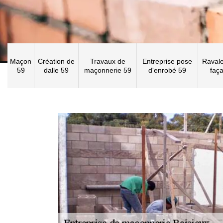
Maçon
Création de
Travaux de
Entreprise pose
Raval
59
dalle 59
maçonnerie 59
d'enrobé 59
faç