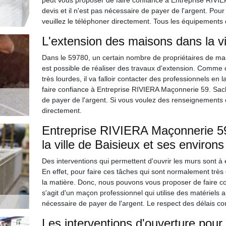
peut vous proposer de faire confiance à Entreprise RIVIER
devis et il n'est pas nécessaire de payer de l'argent. Pou
veuillez le téléphoner directement. Tous les équipements qu
L'extension des maisons dans la vi
Dans le 59780, un certain nombre de propriétaires de mais
est possible de réaliser des travaux d'extension. Comme c
très lourdes, il va falloir contacter des professionnels en
faire confiance à Entreprise RIVIERA Maçonnerie 59. Sache
de payer de l'argent. Si vous voulez des renseignements c
directement.
Entreprise RIVIERA Maçonnerie 59
la ville de Baisieux et ses environ
Des interventions qui permettent d'ouvrir les murs sont à
En effet, pour faire ces tâches qui sont normalement très di
la matière. Donc, nous pouvons vous proposer de faire c
s'agit d'un maçon professionnel qui utilise des matériels ap
nécessaire de payer de l'argent. Le respect des délais con
Les interventions d'ouverture pour 