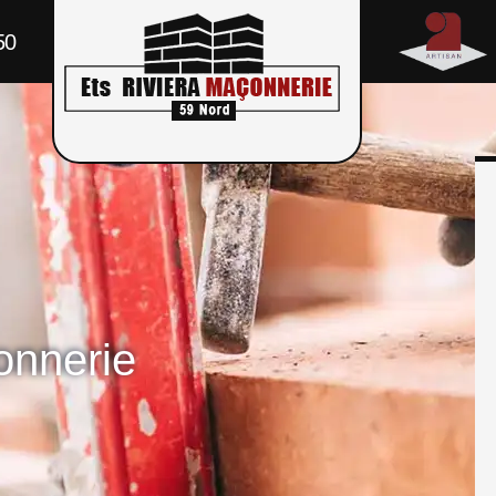
50
onnerie