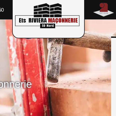
50
onnerie