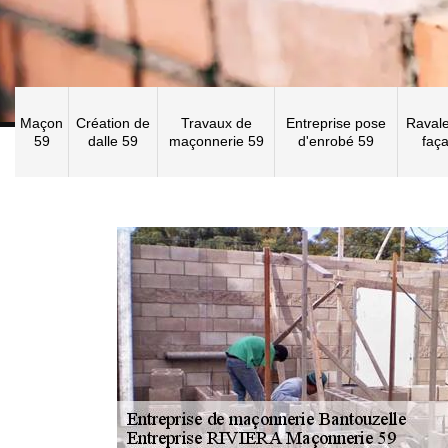
Maçon
Création de
Travaux de
Entreprise pose
Raval
59
dalle 59
maçonnerie 59
d'enrobé 59
faç