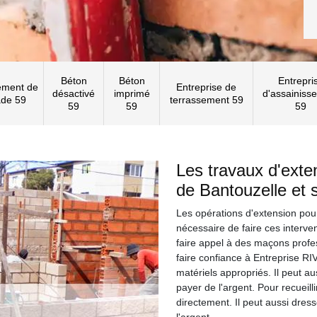
Béton
Béton
Entrepri
ement de
Entreprise de
désactivé
imprimé
d'assainiss
ade 59
terrassement 59
59
59
59
Les travaux d'exte
de Bantouzelle et 
Les opérations d'extension pour
nécessaire de faire ces interven
faire appel à des maçons prof
faire confiance à Entreprise RI
matériels appropriés. Il peut au
payer de l'argent. Pour recueilli
directement. Il peut aussi dres