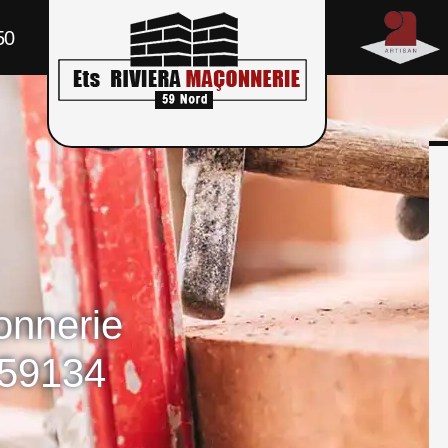
50
onnerie
 59134