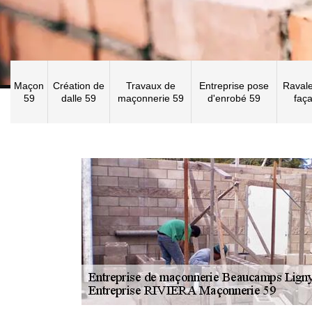
Maçon
Création de
Travaux de
Entreprise pose
Raval
59
dalle 59
maçonnerie 59
d'enrobé 59
faç