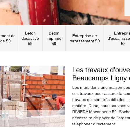
Béton
Béton
Entrepri
ement de
Entreprise de
désactivé
imprimé
d'assainiss
ade 59
terrassement 59
59
59
59
Les travaux d'ouve
Beaucamps Ligny e
Les murs dans une maison peuven
ces travaux pour assurer la co
travaux qui sont très difficiles, 
matière. Donc, nous pouvons vo
RIVIERA Maçonnerie 59. Sachez q
nécessaire de payer de l'argent.
téléphoner directement.