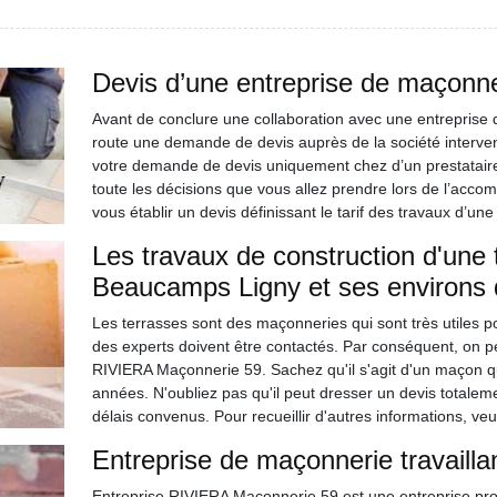
Devis d’une entreprise de maçonneri
Avant de conclure une collaboration avec une entreprise d
route une demande de devis auprès de la société interve
votre demande de devis uniquement chez d’un prestataire 
toute les décisions que vous allez prendre lors de l’accom
vous établir un devis définissant le tarif des travaux d’une
Les travaux de construction d'une t
Beaucamps Ligny et ses environs 
Les terrasses sont des maçonneries qui sont très utiles pou
des experts doivent être contactés. Par conséquent, on p
RIVIERA Maçonnerie 59. Sachez qu'il s'agit d'un maçon qu
années. N'oubliez pas qu'il peut dresser un devis totaleme
délais convenus. Pour recueillir d'autres informations, veu
Entreprise de maçonnerie travaill
Entreprise RIVIERA Maçonnerie 59 est une entreprise pr