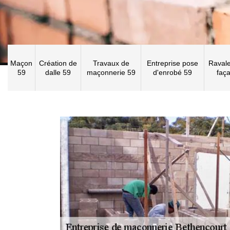
Maçon
Création de
Travaux de
Entreprise pose
Raval
59
dalle 59
maçonnerie 59
d'enrobé 59
faç