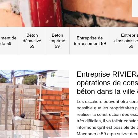
Béton
Béton
Entrepri
ement de
Entreprise de
désactivé
imprimé
d'assainiss
ade 59
terrassement 59
59
59
59
Entreprise RIVIER
opérations de const
béton dans la vill
Les escaliers peuvent être const
possible que les propriétaires p
réaliser la construction des esc
très difficiles, il va falloir con
informons qu'il est possible d
Maçonnerie 59 a pu suivre des 