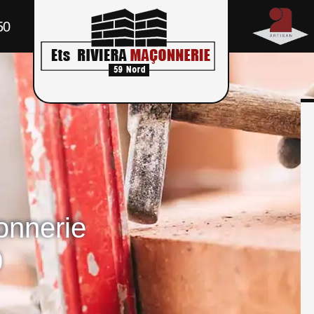
50
onnerie
0