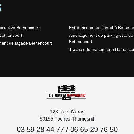
S
ésactivé Bethencourt
Entreprise pose d'enrobé Bethenc
Bethencourt
Aménagement de parking et allée
Bethencourt
ent de façade Bethencourt
Travaux de maçonnerie Bethencou
123 Rue d'Arras
59155 Faches-Thumesnil
03 59 28 44 77
/
06 65 29 76 50