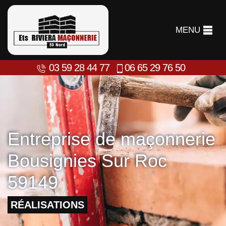
MENU
03 59 28 44 77
06 65 29 76 50
Entreprise de maçonnerie
Bousignies Sur Roc
59149
RÉALISATIONS