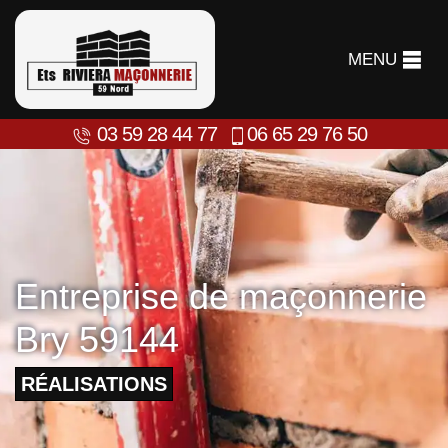
MENU
03 59 28 44 77
06 65 29 76 50
Entreprise de maçonnerie
Bry 59144
RÉALISATIONS