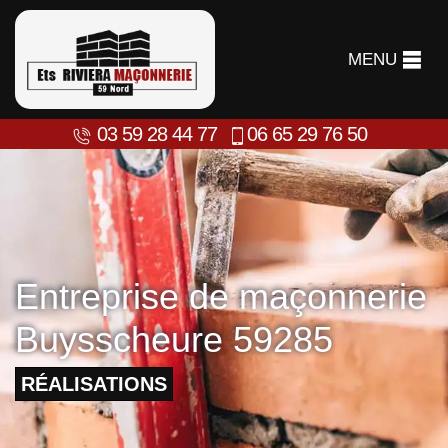
MENU
03 59 28 44 77
06 65 29 76 50
Entreprise de maçonnerie
Buysscheure 59285
RÉALISATIONS