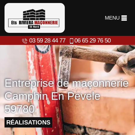
MENU
03 59 28 44 77
06 65 29 76 50
Entreprise de maçonnerie
Camphin En Pevele
59780
RÉALISATIONS